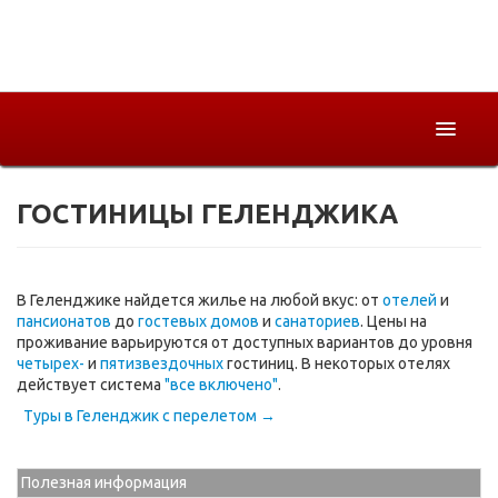
ГОСТИНИЦЫ ГЕЛЕНДЖИКА
Горящие
Страны
Как купить
В Геленджике найдется жилье на любой вкус: от
отелей
и
пансионатов
до
гостевых домов
и
санаториев
. Цены на
проживание варьируются от доступных вариантов до уровня
О компании
четырех-
и
пятизвездочных
гостиниц. В некоторых отелях
действует система
"все включено"
.
Туры в Геленджик с перелетом →
Полезная информация