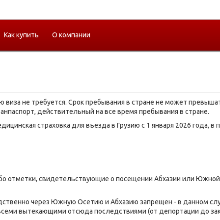
Как купить
О компании
ю виза не требуется. Срок пребывания в стране не может превышат
анпаспорт, действительный на все время пребывания в стране.
ицинская страховка для въезда в Грузию с 1 января 2026 года, в 
.
бо отметки, свидетельствующие о посещении Абхазии или Южной 
дственно через Южную Осетию и Абхазию запрещен - в данном слу
всеми вытекающими отсюда последствиями (от депортации до зак