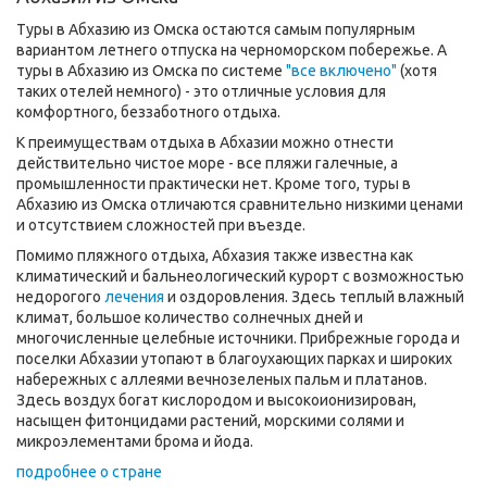
Туры в Абхазию из Омска остаются самым популярным
вариантом летнего отпуска на черноморском побережье. А
туры в Абхазию из Омска по системе
"все включено"
(хотя
таких отелей немного) - это отличные условия для
комфортного, беззаботного отдыха.
К преимуществам отдыха в Абхазии можно отнести
действительно чистое море - все пляжи галечные, а
промышленности практически нет. Кроме того, туры в
Абхазию из Омска отличаются сравнительно низкими ценами
и отсутствием сложностей при въезде.
Помимо пляжного отдыха, Абхазия также известна как
климатический и бальнеологический курорт с возможностью
недорогого
лечения
и оздоровления. Здесь теплый влажный
климат, большое количество солнечных дней и
многочисленные целебные источники. Прибрежные города и
поселки Абхазии утопают в благоухающих парках и широких
набережных с аллеями вечнозеленых пальм и платанов.
Здесь воздух богат кислородом и высокоионизирован,
насыщен фитонцидами растений, морскими солями и
микроэлементами брома и йода.
подробнее о стране