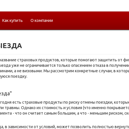
Как купить
О компании
ЫЕЗДА
 название страховых продуктов, которые помогают защитить от ф
ыезда уже не ограничивается только опасением отказа в получении
инами, а не визовыми. Мы рассмотрим конкретные случаи, в кото
уюся поездку.
езда"
егодня есть страховые продукты по риску отмены поездки, которы
ли травмы. Однако их стоимость и условия (что именно покрываетс
ента - что он считает самым большим, а что - меньшим риском, ск
да, в зависимости от условий, может позволить полностью вернут