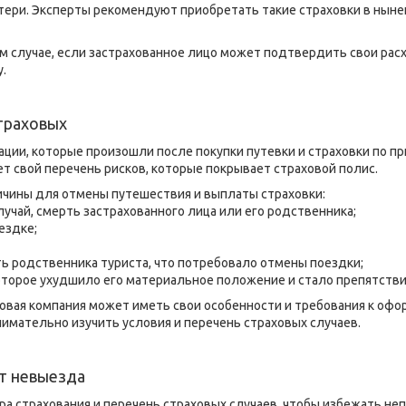
ери. Эксперты рекомендуют приобретать такие страховки в нынеш
м случае, если застрахованное лицо может подтвердить свои рас
.
страховых
ции, которые произошли после покупки путевки и страховки по пр
т свой перечень рисков, которые покрывает страховой полис.
чины для отмены путешествия и выплаты страховки:
лучай, смерть застрахованного лица или его родственника;
ездке;
ть родственника туриста, что потребовало отмены поездки;
оторое ухудшило его материальное положение и стало препятств
ховая компания может иметь свои особенности и требования к оф
имательно изучить условия и перечень страховых случаев.
от невыезда
ра страхования и перечень страховых случаев, чтобы избежать не