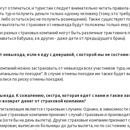
огут отличаться, и туристам следует внимательно читать правила
 тур и получить деньги только одному человеку (тому, кто требу
, либо остаться (но не получить возмещение). Также существуют п
и выплаты по страховке от невыезда будут положены только ему 
ах разных страховых компаний могут быть различные трактовки в
аваться бабушка, а в других - даже дети от предыдущего брака).
т невыезда, если я еду с девушкой, с которой мы не состои
компаний можно застраховать от невыезда всех участников тура, н
паньоны по поездке". В случае отмены поездки им также будет вып
олисе по риску отмены поездки).
езда. К сожалению, сестра, которая едет с нами и также зас
 возврат денег от страховой компании?
спитализация является страховым случаем. Однако, в зависимости
орые страховые компании признают случай страховым и производя
а (хотя бы на день вылета). Другие страховые компании признают 
зирован, выписан из больницы до даты вылета, но по состоянию з