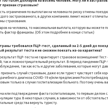
 100 тысяч долларов на восемь человек. Могу ли я застрахов
т признан страховым?
есть ограничения по выплатам на человека по риску отмены поездк
дого застрахованного, в других компаниях лимит может отличаться
ммы страхования.
аров на человека, то максимальная выплата, которую вы можете п
ать фактор франшизы. (Об этом подробнее в конце статьи.)
траны требовался ПЦР-тест, сделанный за 2-5 дней до поездк
 результат теста и не сможем поехать из-за карантина?
езультат ПЦР-теста не гарантирует страховое возмещение! Тест -
, так и ложноотрицательный результат. В период пандемии ПЦР-
заблуждение, так как есть и другие заболевания, которые могут д
признать случай страховым, даже если турист чувствует себя хоро
 врачебного диагноза COVID-19 и/или предписания Роспотребнадзо
ховым только в случае госпитализации больного. Поэтому очень в
 врача или подтверждение факта госпитализации, то первым делом 
уляции тура. В некоторых случаях, в зависимости от обстоятель
тальные средства вернуть туристу.