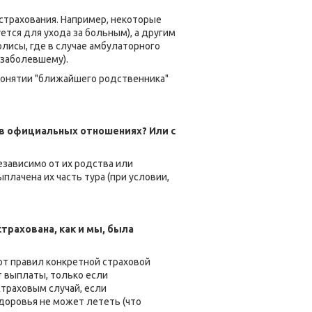
 страхования. Например, некоторые
ется для ухода за больным), а другим
олисы, где в случае амбулаторного
(заболевшему).
 понятии "ближайшего родственника"
м в официальных отношениях? Или с
езависимо от их родства или
лачена их часть тура (при условии,
трахована, как и мы, была
 от правил конкретной страховой
т выплаты, только если
страховым случай, если
доровья не может лететь (что