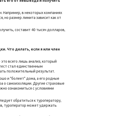
ать его от невыезда и получить
и. Например, в некоторых компаниях
, но размер лимита зависит как от
олучить, составит 40 тысяч долларов,
и. Что делать, если я или член
 это всего лишь анализ, который
тест стал единственным
авать положительный результат.
шо и "болеет" дома, а его родные
ра о самоизоляции. Другие страховые
ажно ознакомиться с условиями
следует обратиться к туроператору,
ств, туроператор может удержать