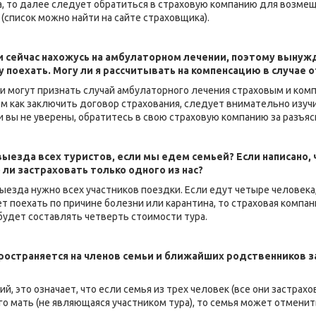
да, то далее следует обратиться в страховую компанию для возме
список можно найти на сайте страховщика).
и сейчас нахожусь на амбулаторном лечении, поэтому вынуж
гу поехать. Могу ли я рассчитывать на компенсацию в случае 
и могут признать случай амбулаторного лечения страховым и комп
ем как заключить договор страхования, следует внимательно изучи
и вы не уверены, обратитесь в свою страховую компанию за разъя
выезда всех туристов, если мы едем семьей? Если написано, 
и застраховать только одного из нас?
выезда нужно всех участников поездки. Если едут четыре человека
жет поехать по причине болезни или карантина, то страховая комп
 будет составлять четверть стоимости тура.
пространяется на членов семьи и ближайших родственников з
, это означает, что если семья из трех человек (все они застрахо
го мать (не являющаяся участником тура), то семья может отменит