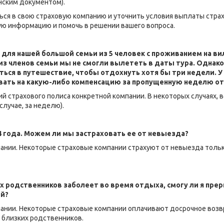
ским документом).
ься в свою страховую компанию и уточнить условия выплаты страх
ую информацию и помочь в решении вашего вопроса.
для нашей большой семьи из 5 человек с проживанием на вил
из членов семьи мы не смогли вылететь в даты тура. Однако
ся в путешествие, чтобы отдохнуть хотя бы три недели. У в
вать на какую-либо компенсацию за пропущенную неделю о
вий страхового полиса конкретной компании. В некоторых случаях,
случае, за неделю).
84 года. Можем ли мы застраховать ее от невыезда?
пании. Некоторые страховые компании страхуют от невыезда толь
их родственников заболеет во время отдыха, смогу ли я прер
й?
мпании. Некоторые страховые компании оплачивают досрочное воз
 близких родственников.