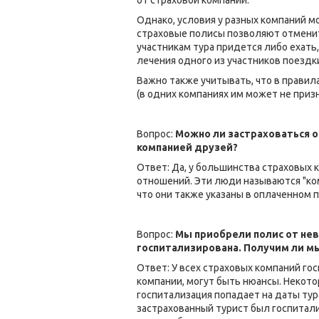
от страховой компании.
Однако, условия у разных компаний м
страховые полисы позволяют отменить
участникам тура придется либо ехать
лечения одного из участников поездк
Важно также учитывать, что в правил
(в одних компаниях им может не призн
Вопрос:
Можно ли застраховаться о
компанией друзей?
Ответ: Да, у большинства страховых 
отношений. Эти люди называются "ком
что они также указаны в оплаченном п
Вопрос:
Мы приобрели полис от невы
госпитализирована. Получим ли мы
Ответ: У всех страховых компаний го
компании, могут быть нюансы. Некот
госпитализация попадает на даты тур
застрахованный турист был госпитали