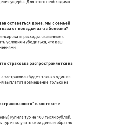
щения ущерба. Для этого необходимо
ден оставаться дома. Мы с семьей
отказа от поездки из-за болезни?
енсировать расходы, связанные с
ть условия и убедиться, что ваш
снениями.
что страховка распространяется на
, а застрахован будет только один из
ания выплатит возмещение только на
астрахованного" в контексте
ваны) купила тур на 100 тысяч рублей,
ь тур и получить свои деньги обратно