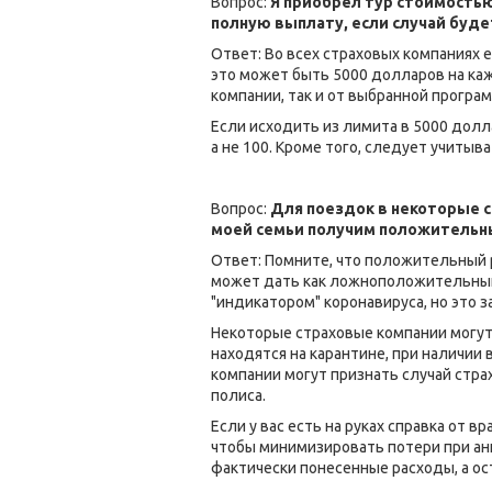
Вопрос:
Я приобрел тур стоимостью
полную выплату, если случай буде
Ответ: Во всех страховых компаниях 
это может быть 5000 долларов на каж
компании, так и от выбранной програ
Если исходить из лимита в 5000 долл
а не 100. Кроме того, следует учитыв
Вопрос:
Для поездок в некоторые с
моей семьи получим положительный
Ответ: Помните, что положительный р
может дать как ложноположительный
"индикатором" коронавируса, но это 
Некоторые страховые компании могут 
находятся на карантине, при наличии
компании могут признать случай стра
полиса.
Если у вас есть на руках справка от
чтобы минимизировать потери при анн
фактически понесенные расходы, а ос