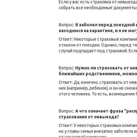
Если у вас есть страховка от невыез
собрать все необходимые документы (
Вопрос:
Я заболел перед поездкой 
находимся на карантине, и я не мо
Ответ: Некоторые страховые компани
отказом от поездки. Однако, перед т
случай подпадает под страховой. Есл
Вопрос:
Нужно ли страховать от не
ближайших родственников, можно л
Ответ: Да, конечно, страховать от не
них (например, ребенок), и он не смо
этого человека. То есть, возмещение
Вопрос:
А что означает фраза "рас
страхования от невыезда?
Ответ: У некоторых страховых компаний
но у главы семьи внезапно заболела е