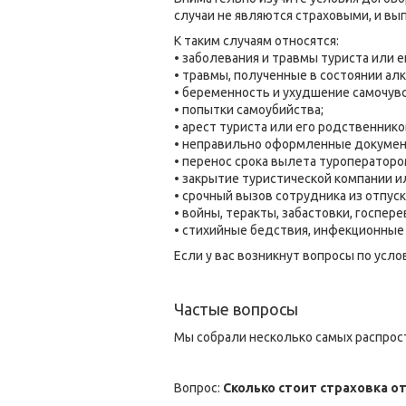
случаи не являются страховыми, и вы
К таким случаям относятся:
• заболевания и травмы туриста или 
• травмы, полученные в состоянии алк
• беременность и ухудшение самочувст
• попытки самоубийства;
• арест туриста или его родственнико
• неправильно оформленные докумен
• перенос срока вылета туроператоро
• закрытие туристической компании и
• срочный вызов сотрудника из отпуск
• войны, теракты, забастовки, госпер
• стихийные бедствия, инфекционные
Если у вас возникнут вопросы по усл
Частые вопросы
Мы собрали несколько самых распрост
Вопрос:
Сколько стоит страховка о