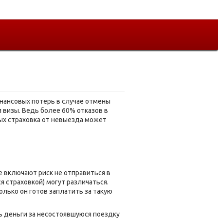
инансовых потерь в случае отмены
 визы. Ведь более 60% отказов в
рых страховка от невыезда может
е включают риск не отправиться в
я страховкой) могут различаться.
олько он готов заплатить за такую
ь деньги за несостоявшуюся поездку