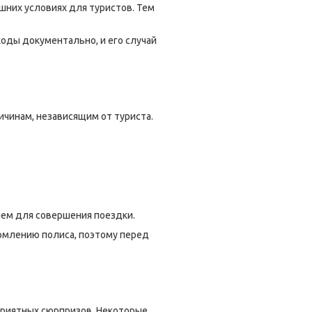
них условиях для туристов. Тем
ходы документально, и его случай
ичинам, независящим от туриста.
ием для совершения поездки.
ормлению полиса, поэтому перед
приятных сюрпризов. Некоторые