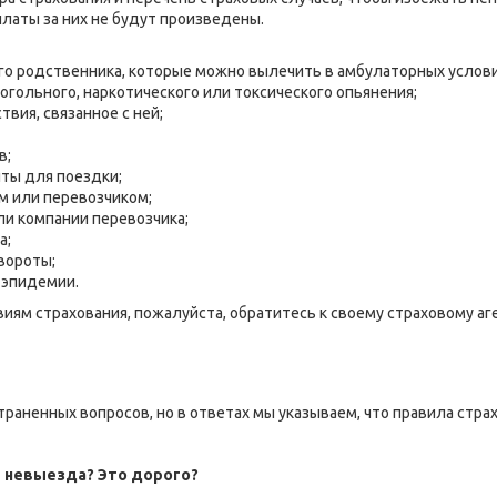
платы за них не будут произведены.
его родственника, которые можно вылечить в амбулаторных услови
огольного, наркотического или токсического опьянения;
вия, связанное с ней;
в;
ты для поездки;
м или перевозчиком;
ли компании перевозчика;
а;
евороты;
 эпидемии.
овиям страхования, пожалуйста, обратитесь к своему страховому а
раненных вопросов, но в ответах мы указываем, что правила стра
т невыезда? Это дорого?