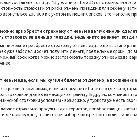
вки составляет от 5 до 15 у.е. или от 1 до 5% от стоимости всего 
стоимость страховки от риска отмены поездки для всех ее участни
 вернуть все 200 000 и с учетом нынешних рисков, это – вполне п
 можно приобрести страховку от невыезда? Можно ли сделат
ь страховку за день до поездки, ведь никто не знает, когда
аний можно приобрести страховку от невыезда еще на этапе ранн
ек уже заболел и хочет получить деньги, предельные сроки "до в
ожный срок, когда можно застраховать поездку от невыезда, варь
ранее.
т невыезда, если мы купили билеты отдельно, а проживание
ых страховых компаниях, если вы покупаете билеты отдельно, стр
й страховкой для выезжающих за границу. В других компаниях эт
ицинской страховки условием - возможно, у туриста уже есть своя с
длагают страховые продукты для туристов, приобретающих части 
эти детали нужно уточнить при выборе конкретного полиса или 