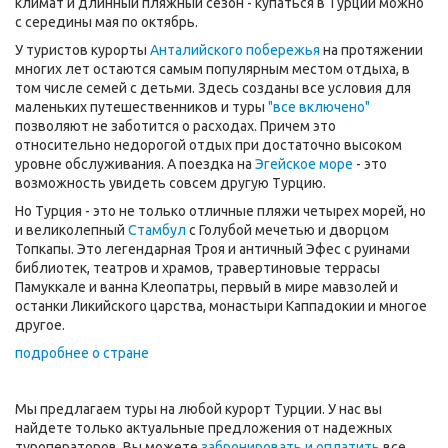
климат и длинный пляжный сезон - купаться в Турции можно
с середины мая по октябрь.
У туристов курорты
Анталийского побережья
на протяжении
многих лет остаются самым популярным местом отдыха, в
том числе семей с детьми. Здесь созданы все условия для
маленьких путешественников и туры
"все включено"
позволяют не заботится о расходах. Причем это
относительно недорогой отдых при достаточно высоком
уровне обслуживания. А поездка на
Эгейское море
- это
возможность увидеть совсем другую Турцию.
Но Турция - это не только отличные пляжи четырех морей, но
и великолепный
Стамбул
с Голубой мечетью и дворцом
Топкапы. Это легендарная Троя и античный Эфес с руинами
библиотек, театров и храмов, травертиновые террасы
Памуккале и ванна Клеопатры, первый в мире мавзолей и
останки Ликийского царства, монастыри Каппадокии и многое
другое.
подробнее о стране
Мы предлагаем туры на любой курорт Турции. У нас вы
найдете только актуальные предложения от надежных
туроператоров. Вы можете
забронировать и оплатить
все