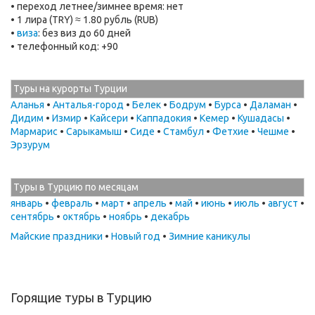
• переход летнее/зимнее время: нет
• 1 лира (TRY) ≈ 1.80 рубль (RUB)
•
виза
: без виз до 60 дней
• телефонный код: +90
Туры на курорты Турции
Аланья
•
Анталья-город
•
Белек
•
Бодрум
•
Бурса
•
Даламан
•
Дидим
•
Измир
•
Кайсери
•
Каппадокия
•
Кемер
•
Кушадасы
•
Мармарис
•
Сарыкамыш
•
Сиде
•
Стамбул
•
Фетхие
•
Чешме
•
Эрзурум
Туры в Турцию по месяцам
январь
•
февраль
•
март
•
апрель
•
май
•
июнь
•
июль
•
август
•
сентябрь
•
октябрь
•
ноябрь
•
декабрь
Майские праздники
•
Новый год
•
Зимние каникулы
Горящие туры в Турцию