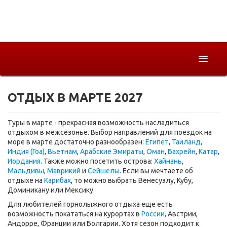
ОТДЫХ В МАРТЕ 2027
Горящие
Страны
Туры в марте - прекрасная возможность насладиться
отдыхом в межсезонье. Выбор направлений для поездок на
Как купить
море в марте достаточно разнообразен:
Египет
,
Таиланд
,
Индия (Гоа)
,
Вьетнам
,
Арабские Эмираты
,
Оман
,
Бахрейн
,
Катар
,
О компании
Иордания
. Также можно посетить острова:
Хайнань
,
Мальдивы
,
Маврикий
и
Сейшелы
. Если вы мечтаете об
отдыхе на
Карибах
, то можно выбрать Венесуэлу, Кубу,
Доминикану или Мексику.
Для любителей горнолыжного отдыха еще есть
возможность покататься на курортах в
России
, Австрии,
Андорре, Франции или Болгарии. Хотя сезон подходит к