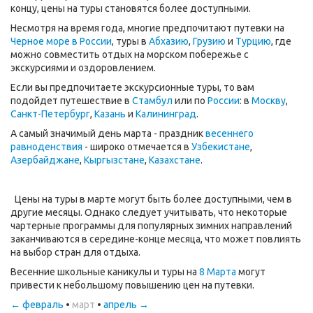
концу, цены на туры становятся более доступными.
Несмотря на время года, многие предпочитают путевки на
Черное море в России
, туры в
Абхазию
,
Грузию
и
Турцию
, где
можно совместить отдых на морском побережье с
экскурсиями и оздоровлением.
Если вы предпочитаете экскурсионные туры, то вам
подойдет путешествие в
Стамбул
или по
России
: в
Москву
,
Санкт-Петербург
,
Казань
и
Калининград
.
А самый значимый день марта - праздник
весеннего
равноденствия
- широко отмечается в
Узбекистане
,
Азербайджане
,
Кыргызстане
,
Казахстане
.
Цены на туры в марте могут быть более доступными, чем в
другие месяцы. Однако следует учитывать, что некоторые
чартерные программы для популярных зимних направлений
заканчиваются в середине-конце месяца, что может повлиять
на выбор стран для отдыха.
Весенние школьные каникулы и туры на
8 Марта
могут
привести к небольшому повышению цен на путевки.
← февраль
•
март
•
апрель →