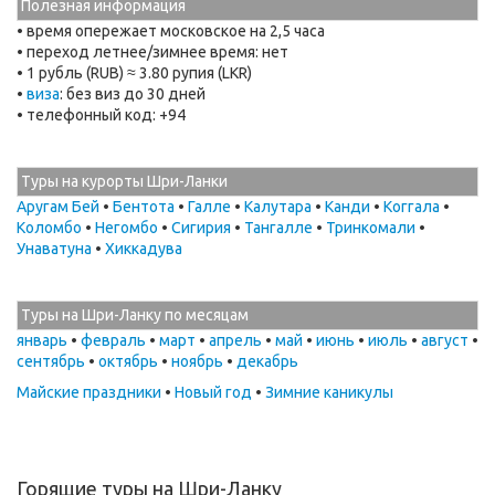
Полезная информация
• время опережает московское на 2,5 часа
• переход летнее/зимнее время: нет
• 1 рубль (RUB) ≈ 3.80 рупия (LKR)
•
виза
: без виз до 30 дней
• телефонный код: +94
Туры на курорты Шри-Ланки
Аругам Бей
•
Бентота
•
Галле
•
Калутара
•
Канди
•
Коггала
•
Коломбо
•
Негомбо
•
Сигирия
•
Тангалле
•
Тринкомали
•
Унаватуна
•
Хиккадува
Туры на Шри-Ланку по месяцам
январь
•
февраль
•
март
•
апрель
•
май
•
июнь
•
июль
•
август
•
сентябрь
•
октябрь
•
ноябрь
•
декабрь
Майские праздники
•
Новый год
•
Зимние каникулы
Горящие туры на Шри-Ланку