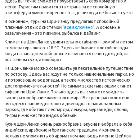
здесь вы точно сможете почувствовать себя комфортно и
легко. Туристам нравится эта страна за ее спокойную
атмосферу и умиротворенность, где никогда не бывает суеты.
В основном, туры на Шри-Ланку предлагают спокойный
пляжный отдых с системой
"все включено"
. А основные
развлечения – это пикники, рыбалка и дайвинг.
Климат на Шри-Ланке удивительно стабилен – зимой и летом
температура около +28 ºC. Здесь не бывает плохой погоды –
когда на западном побережье начинается сезон дождей, на
восточном сухо, и наоборот.
На Шри-Ланке можно совершить увлекательное путешествие
по острову. Здесь вас ждут не только национальные парки, но
и потрясающие водопады, а также множество исторических
достопримечательностей. Но самым захватывающим станет
сафари по Шри-Ланке. Только здесь вы сможете увидеть
такое разнообразие животного мира! В стране расположено
пятьдесят заповедных зон и двенадцать национальных
парков, где обитают леопарды, лемуры, муравьеды, слоны,
тигры и множество видов обезьян.
Кухня Шри-Ланки очень разнообразна, вкусна и вобрала в себя
индийские, арабские и британские традиции. И конечно,
нельзя не упомянуть об ароматном чае, ведь именно Цейлон